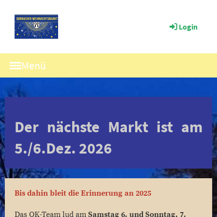
Login
Menü
Der nächste Markt ist am
5./6.Dez. 2026
Bis dahin bleit die Erinnerung an 2025
Das OK-Team lud am
Samstag 6. und Sonntag,
7.