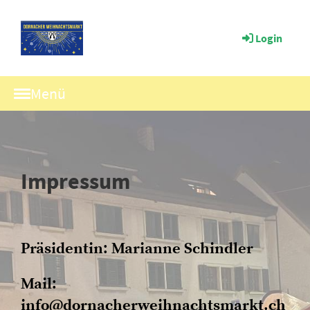
Login
Menü
Impressum
Präsidentin: Marianne Schindler
Mail:
info@dornacherweihnachtsmarkt.ch